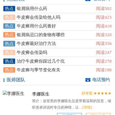
银屑病用什么药
阅读502
热点
牛皮癣会传染给他人吗
阅读423
热点
牛皮癣用什么药膏好
阅读418
热点
银屑病忌口的食物有哪些
阅读320
热点
牛皮癣最好治疗方法
阅读356
热点
牛皮癣会传染吗
阅读247
热点
治疗牛皮癣你踩过几个坑
阅读278
热点
牛皮癣与季节变化有关
阅读198
热点
医师团队
电话预约
好评度:★★★★★
李娜医生
简介：诊室里的李娜医生总是带着温和的笑意，倾
听患者诉说时专注的神情，让…
[详情]