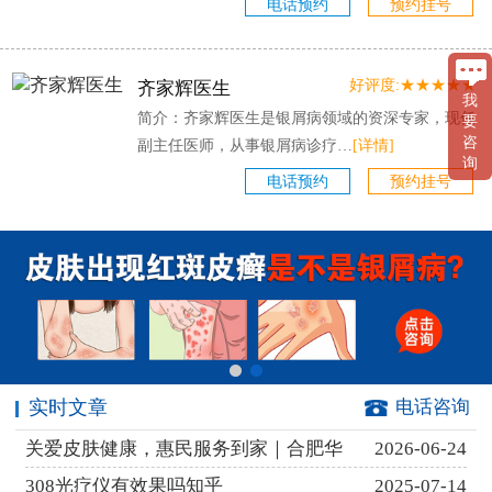
电话预约
预约挂号
好评度:★★★★★
齐家辉医生
我
简介：齐家辉医生是银屑病领域的资深专家，现任
要
咨
副主任医师，从事银屑病诊疗…
[详情]
询
电话预约
预约挂号
实时文章
电话咨询
关爱皮肤健康，惠民服务到家｜合肥华
2026-06-24
308光疗仪有效果吗知乎
2025-07-14