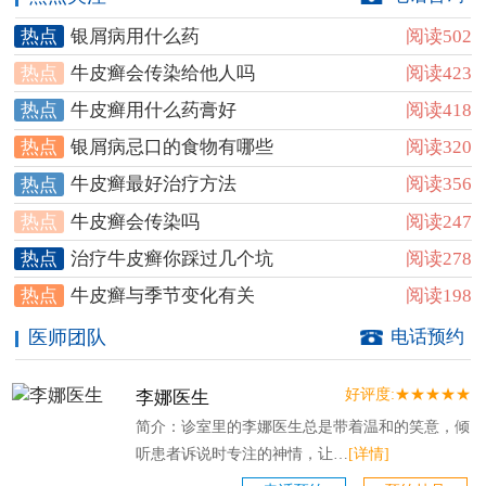
银屑病用什么药
阅读502
热点
牛皮癣会传染给他人吗
阅读423
热点
牛皮癣用什么药膏好
阅读418
热点
银屑病忌口的食物有哪些
阅读320
热点
牛皮癣最好治疗方法
阅读356
热点
牛皮癣会传染吗
阅读247
热点
治疗牛皮癣你踩过几个坑
阅读278
热点
牛皮癣与季节变化有关
阅读198
热点
医师团队
电话预约
好评度:★★★★★
李娜医生
简介：诊室里的李娜医生总是带着温和的笑意，倾
听患者诉说时专注的神情，让…
[详情]