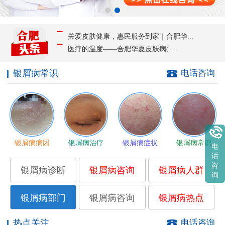
关爱皮肤健康，惠民服务到家｜合肥华...
医疗的温度——合肥华夏皮肤病(...
银屑病常识
电话咨询
银屑病病因
银屑病治疗
银屑病症状
银屑病常识
电
话
咨
银屑病诊断
银屑病咨询
银屑病人群
询
银屑病部门
银屑病咨询
银屑病热点
热点关注
电话咨询