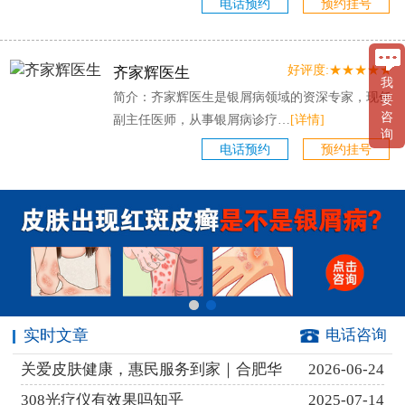
电话预约
预约挂号
好评度:★★★★★
齐家辉医生
我
简介：齐家辉医生是银屑病领域的资深专家，现任
要
咨
副主任医师，从事银屑病诊疗…
[详情]
询
电话预约
预约挂号
实时文章
电话咨询
关爱皮肤健康，惠民服务到家｜合肥华
2026-06-24
308光疗仪有效果吗知乎
2025-07-14