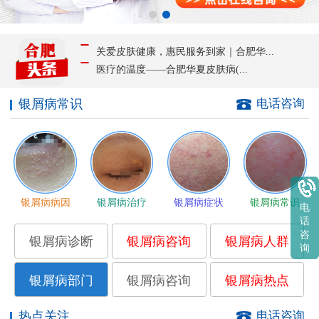
关爱皮肤健康，惠民服务到家｜合肥华...
医疗的温度——合肥华夏皮肤病(...
银屑病常识
电话咨询
银屑病病因
银屑病治疗
银屑病症状
银屑病常识
电
话
咨
银屑病诊断
银屑病咨询
银屑病人群
询
银屑病部门
银屑病咨询
银屑病热点
热点关注
电话咨询