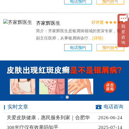
电话预约
预约挂号
好评度:★★★★★
齐家辉医生
我
简介：齐家辉医生是银屑病领域的资深专家，现任
要
咨
副主任医师，从事银屑病诊疗…
[详情]
询
电话预约
预约挂号
实时文章
电话咨询
关爱皮肤健康，惠民服务到家｜合肥华
2026-06-24
308光疗仪有效果吗知乎
2025-07-14