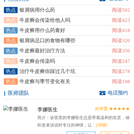
银屑病用什么药
阅读502
热点
牛皮癣会传染给他人吗
阅读423
热点
牛皮癣用什么药膏好
阅读418
热点
银屑病忌口的食物有哪些
阅读320
热点
牛皮癣最好治疗方法
阅读356
热点
牛皮癣会传染吗
阅读247
热点
治疗牛皮癣你踩过几个坑
阅读278
热点
牛皮癣与季节变化有关
阅读198
热点
医师团队
电话预约
好评度:★★★★★
李娜医生
简介：诊室里的李娜医生总是带着温和的笑意，倾
听患者诉说时专注的神情，让…
[详情]